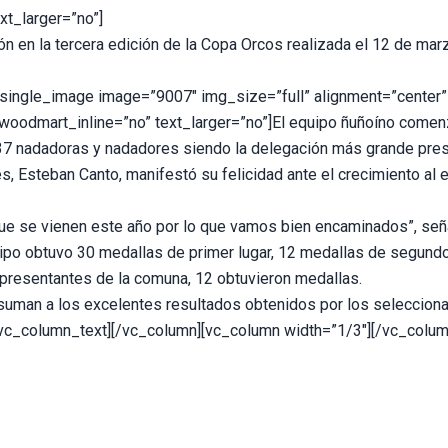
xt_larger=”no”]
ón en la tercera edición de la Copa Orcos realizada el 12 de mar
single_image image=”9007″ img_size=”full” alignment=”center” 
woodmart_inline=”no” text_larger=”no”]El equipo ñuñoíno comen
 37 nadadoras y nadadores siendo la delegación más grande pre
s, Esteban Canto, manifestó su felicidad ante el crecimiento al
e se vienen este año por lo que vamos bien encaminados”, seña
quipo obtuvo 30 medallas de primer lugar, 12 medallas de segundo
presentantes de la comuna, 12 obtuvieron medallas.
suman a los excelentes resultados obtenidos por los selecciona
[/vc_column_text][/vc_column][vc_column width=”1/3″][/vc_colum