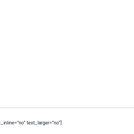
inline=”no” text_larger=”no”]