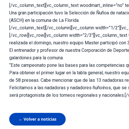
[/vc_column_text][vc_column_text woodmart_inline=”no” te
Una gran participación tuvo la Selección de Ñuñoa de nataci
(ASCH) en la comuna de La Florida.
[/vc_column_text][/vc_column][vc_column width=”1/2″][vc_
[/vc_row][vc_row][vc_column width=”2/3″][vc_column_text 
realizada el domingo, nuestro equipo Master participó con
El entrenador y profesor de nuestra Corporación de Deporte
galardones para la comuna.
“Este campeonato pone las bases para las competencias qu
Para obtener el primer lugar en la tabla general, nuestro e
de 58 preseas. Cabe mencionar que de las 13 nadadoras re
Felicitamos a las nadadoras y nadadores ñuñoínos, que se 
será protagonista de los torneos regionales y nacionales.
← Volver a noticias