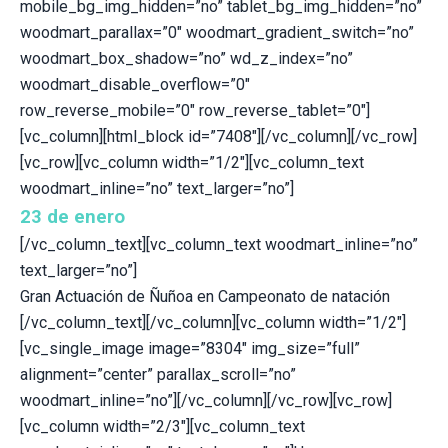
mobile_bg_img_hidden=”no” tablet_bg_img_hidden=”no”
woodmart_parallax=”0″ woodmart_gradient_switch=”no”
woodmart_box_shadow=”no” wd_z_index=”no”
woodmart_disable_overflow=”0″
row_reverse_mobile=”0″ row_reverse_tablet=”0″]
[vc_column][html_block id=”7408″][/vc_column][/vc_row]
[vc_row][vc_column width=”1/2″][vc_column_text
woodmart_inline=”no” text_larger=”no”]
23 de enero
[/vc_column_text][vc_column_text woodmart_inline=”no”
text_larger=”no”]
Gran Actuación de Ñuñoa en Campeonato de natación
[/vc_column_text][/vc_column][vc_column width=”1/2″]
[vc_single_image image=”8304″ img_size=”full”
alignment=”center” parallax_scroll=”no”
woodmart_inline=”no”][/vc_column][/vc_row][vc_row]
[vc_column width=”2/3″][vc_column_text