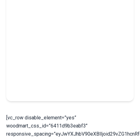
[vc_row disable_element=”yes”
woodmart_css_id=”6411d9b3eabf3″
responsive_spacing=”eyJwYXJhbV90eXBlIjoid29vZG1hcn