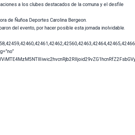
miaciones a los clubes destacados de la comuna y el desfile
ctora de Ñuñoa Deportes Carolina Bergeon.
aron del evento, por hacer posible esta jornada inolvidable.
58,42459,42460,42461,42462,42560,42463,42464,42465,42466
g=”no”
iMTE4MzM5NTllIiwic2hvcnRjb2RlIjoid29vZG1hcnRfZ2FsbGVye