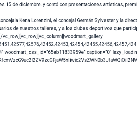
nes 15 de diciembre, y contó con presentaciones artísticas, pre
concejala Kena Lorenzini, el concejal Germán Sylvester y la dire
rios de nuestros talleres, y a los clubes deportivos que particip
n][/vc_row][vc_row][vc_column][woodmart_gallery
2451,42577,42576,42452,42453,42454,42455,42456,42457,424
”4″ woodmart_css_id=”65eb11833959e” caption=”0″ lazy_loadin
nRfcmVzcG9uc2l2ZV9zcGFjaW5nIiwic2VsZWN0b3JfaWQiOiI2NWV