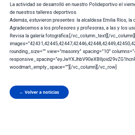
La actividad se desarrolló en nuestro Polideportivo el vier
de nuestros talleres deportivos.
Además, estuvieron presentes: la alcaldesa Emilia Ríos, la 
Agradecemos a los profesores y profesoras, a las y los usua
Revisa la galería fotográfica:[/vc_column_text][/vc_colum
images=”42431,42445,42447,42446,42448,42449,42450,4
rounding_size=”” view=”masonry” spacing=”10″ columns=
responsive_spacing=”eyJwYXJhbV90eXBlIjoid29vZG1hc
woodmart_empty_space=””][/vc_column][/vc_row]
← Volver a noticias