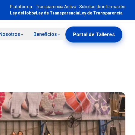
Plataforma
Transparencia Activa
Solicitud de información
Ley del lobby
Ley de Transparencia
Ley de Transparencia
Portal de Talleres
Nosotros
Beneficios