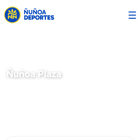
☰
Ñuñoa Plaza