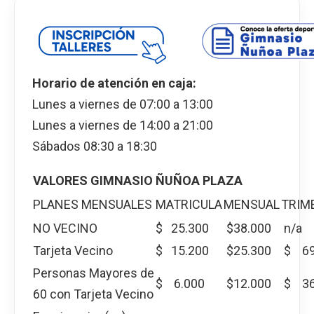
Horario de atención en caja:
Lunes a viernes de 07:00 a 13:00
Lunes a viernes de 14:00 a 21:00
Sábados 08:30 a 18:30
VALORES GIMNASIO ÑUÑOA PLAZA
PLANES MENSUALES
MATRICULA
MENSUAL
TRIM
NO VECINO
$ 25.300
$38.000
n/a
Tarjeta Vecino
$ 15.200
$25.300
$ 69
Personas Mayores de
$ 6.000
$12.000
$ 36
60 con Tarjeta Vecino