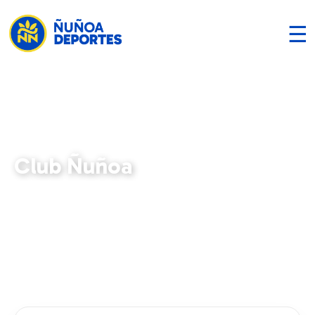
☰
Club Ñuñoa